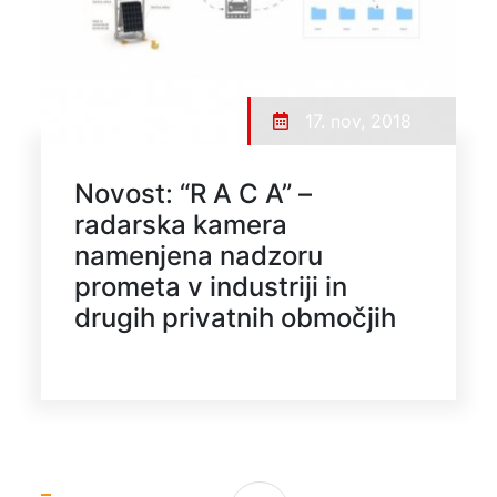
17. nov, 2018
Novost: “R A C A” –
radarska kamera
namenjena nadzoru
prometa v industriji in
drugih privatnih območjih