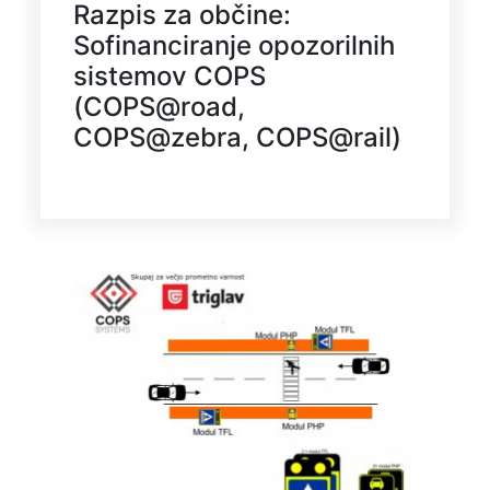
Razpis za občine:
Sofinanciranje opozorilnih
sistemov COPS
(COPS@road,
COPS@zebra, COPS@rail)