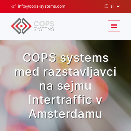
info@cops-systems.com
si
COPS systems
med razstavljavci
na sejmu
Intertraffic v
Amsterdamu