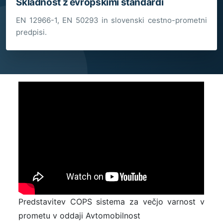
Skladnost z evropskimi standardi
EN 12966-1, EN 50293 in slovenski cestno-prometni
predpisi.
Predstavitev COPS sistema za večjo varnost v
prometu v oddaji Avtomobilnost