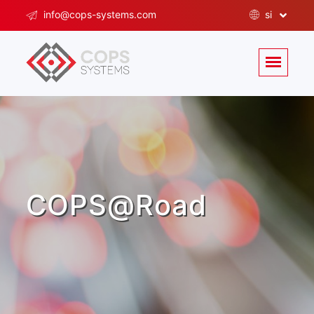
info@cops-systems.com
si
COPS@Road