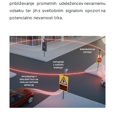
približevanje prometnih udeležencev nevarnemu
odseku ter jih s svetlobnim signalom opozori na
potencialno nevarnost trka.